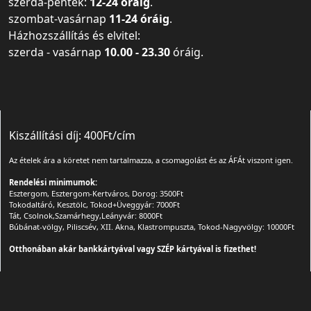
szerda-péntek:
12-24 óráig
.
szombat-vasárnap
11-24 óráig
.
Házhozszállítás és elvitel:
szerda - vasárnap
10.00 - 23.30
óráig.
Kiszállítási díj: 400Ft/cím
Az ételek ára a köretet nem tartalmazza, a csomagolást és az ÁFÁt viszont igen.
Rendelési minimumok:
Esztergom, Esztergom-Kertváros, Dorog: 3500Ft
Tokodaltáró, Kesztölc, Tokod+Üveggyár: 7000Ft
Tát, Csolnok,Szamárhegy,Leányvár: 8000Ft
Búbánat-völgy, Piliscsév, XII. Akna, Klastrompuszta, Tokod-Nagyvölgy: 10000Ft
Otthonában akár bankkártyával vagy SZÉP kártyával is fizethet!